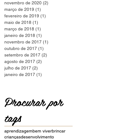
novembro de 2020
(2)
2 posts
março de 2019
(1)
1 post
fevereiro de 2019
(1)
1 post
maio de 2018
(1)
1 post
março de 2018
(1)
1 post
janeiro de 2018
(1)
1 post
novembro de 2017
(1)
1 post
outubro de 2017
(1)
1 post
setembro de 2017
(2)
2 posts
agosto de 2017
(2)
2 posts
julho de 2017
(2)
2 posts
janeiro de 2017
(1)
1 post
Procurar por
tags
aprendizagem
bem viver
brincar
crianças
desenvolvimento