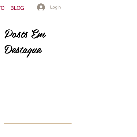
Login
TO
BLOG
Posts Em
Destaque
e