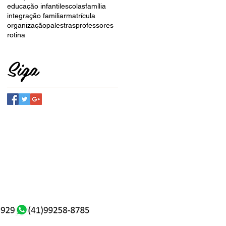
educação infantil
escolas
família
integração familiar
matrícula
organização
palestras
professores
rotina
Siga