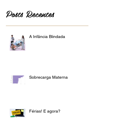
los aqui.
Posts Recentes
A Infância Blindada
Sobrecarga Materna
Férias! E agora?